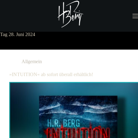
Zum
Inhalt
springen
Tag
28. Juni 2024
Allgemein
»INTUITION« ab sofort überall erhältlich!